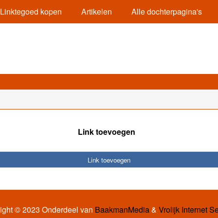
Linktegoed kopen
Artikelen
Alle dochterpagina's
Link toevoegen
Link toevoegen
ight © 2023 Onderdeel van
BaakmanMedia
&
Vrolijk Internet S