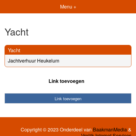
Menu +
Yacht
Yacht
Jachtverhuur Heukelum
Link toevoegen
Link toevoegen
Copyright © 2023 Onderdeel van
BaakmanMedia
&
Vrolijk Internet Services