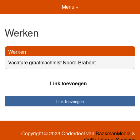
Menu +
Werken
Werken
Vacature graafmachinist Noord-Brabant
Link toevoegen
Link toevoegen
Copyright © 2023 Onderdeel van
BaakmanMedia
&
Vrolijk Internet Services