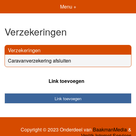
Menu +
Verzekeringen
Verzekeringen
Caravanverzekering afsluiten
Link toevoegen
Link toevoegen
Copyright © 2023 Onderdeel van
BaakmanMedia
&
Vrolijk Internet Services