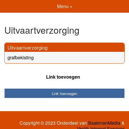
Menu +
Uitvaartverzorging
Uitvaartverzorging
grafbekisting
Link toevoegen
Link toevoegen
Copyright © 2023 Onderdeel van
BaakmanMedia
&
Vrolijk Internet Services