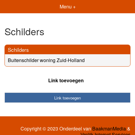
Menu +
Schilders
Schilders
Buitenschilder woning Zuid-Holland
Link toevoegen
Link toevoegen
Copyright © 2023 Onderdeel van
BaakmanMedia
&
Vrolijk Internet Services