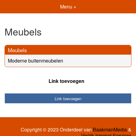
Menu +
Meubels
Meubels
Moderne buitenmeubelen
Link toevoegen
Link toevoegen
Copyright © 2023 Onderdeel van
BaakmanMedia
&
Vrolijk Internet Services