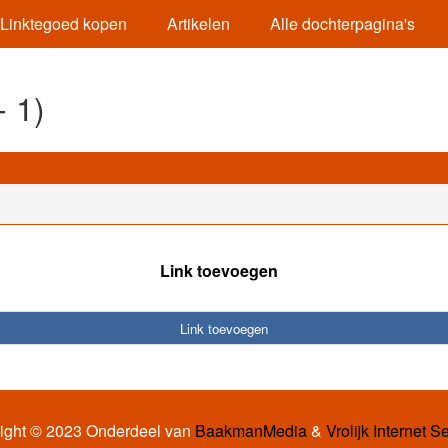
Linktegoed kopen
Artikelen
Alle dochterpagina's
 1)
Link toevoegen
Link toevoegen
ight © 2023 Onderdeel van
BaakmanMedia
&
Vrolijk Internet S