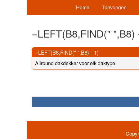
Home
Toevoegen
=LEFT(B8,FIND(" ",B8) -
=LEFT(B8,FIND(" ",B8) - 1)
Allround dakdekker voor elk daktype
Copyr