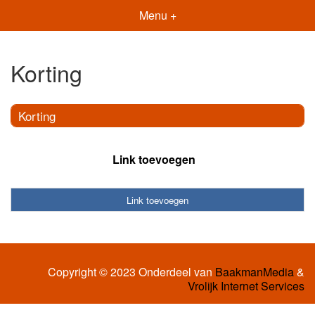
Menu +
Korting
Korting
Link toevoegen
Link toevoegen
Copyright © 2023 Onderdeel van
BaakmanMedia
&
Vrolijk Internet Services