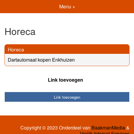
Menu +
Horeca
Horeca
Dartautomaat kopen Enkhuizen
Link toevoegen
Link toevoegen
Copyright © 2023 Onderdeel van
BaakmanMedia
&
Vrolijk Internet Services