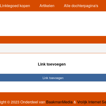
Linktegoed kopen
Artikelen
Alle dochterpagina's
Link toevoegen
Link toevoegen
ight © 2023 Onderdeel van
BaakmanMedia
&
Vrolijk Internet S