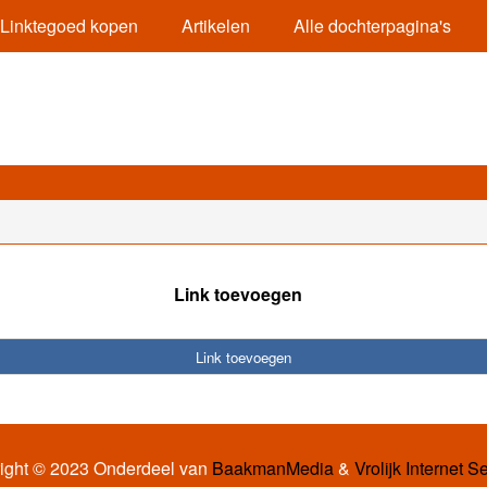
Linktegoed kopen
Artikelen
Alle dochterpagina's
Link toevoegen
Link toevoegen
ight © 2023 Onderdeel van
BaakmanMedia
&
Vrolijk Internet S