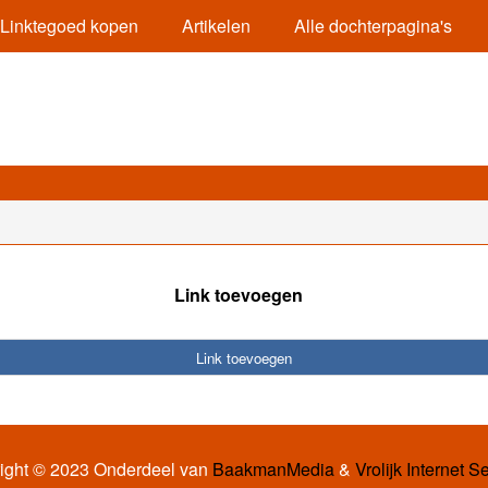
Linktegoed kopen
Artikelen
Alle dochterpagina's
Link toevoegen
Link toevoegen
ight © 2023 Onderdeel van
BaakmanMedia
&
Vrolijk Internet S