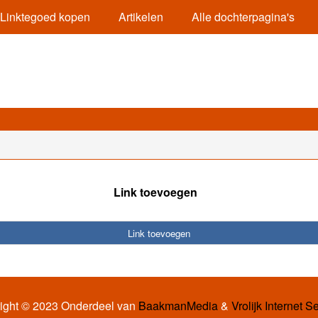
Linktegoed kopen
Artikelen
Alle dochterpagina's
Link toevoegen
Link toevoegen
ight © 2023 Onderdeel van
BaakmanMedia
&
Vrolijk Internet S