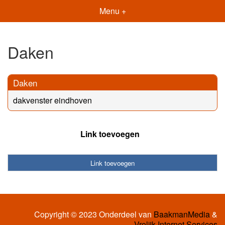
Menu +
Daken
Daken
dakvenster eindhoven
Link toevoegen
Link toevoegen
Copyright © 2023 Onderdeel van
BaakmanMedia
&
Vrolijk Internet Services