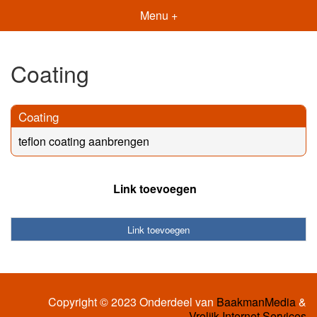
Menu +
Coating
Coating
teflon coating aanbrengen
Link toevoegen
Link toevoegen
Copyright © 2023 Onderdeel van
BaakmanMedia
&
Vrolijk Internet Services