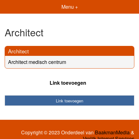
Menu +
Architect
Architect
Architect medisch centrum
Link toevoegen
Link toevoegen
Copyright © 2023 Onderdeel van
BaakmanMedia
&
Vrolijk Internet Services