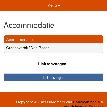
Menu +
Accommodatie
Accommodatie
Groepsverblijf Den Bosch
Link toevoegen
Link toevoegen
Copyright © 2023 Onderdeel van
BaakmanMedia
&
Vrolijk Internet Services