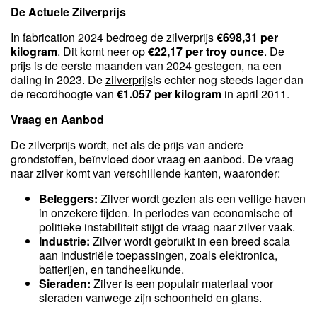
De Actuele Zilverprijs
In fabrication 2024 bedroeg de zilverprijs
€698,31 per
kilogram
. Dit komt neer op
€22,17 per troy ounce
. De
prijs is de eerste maanden van 2024 gestegen, na een
daling in 2023. De
zilverprijs
is echter nog steeds lager dan
de recordhoogte van
€1.057 per kilogram
in april 2011.
Vraag en Aanbod
De zilverprijs wordt, net als de prijs van andere
grondstoffen, beïnvloed door vraag en aanbod. De vraag
naar zilver komt van verschillende kanten, waaronder:
Beleggers:
Zilver wordt gezien als een veilige haven
in onzekere tijden. In periodes van economische of
politieke instabiliteit stijgt de vraag naar zilver vaak.
Industrie:
Zilver wordt gebruikt in een breed scala
aan industriële toepassingen, zoals elektronica,
batterijen, en tandheelkunde.
Sieraden:
Zilver is een populair materiaal voor
sieraden vanwege zijn schoonheid en glans.