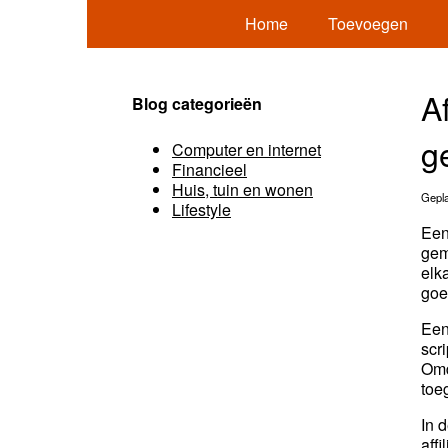
Home
Toevoegen
A
Blog categorieën
g
Computer en internet
Financieel
Huis, tuin en wonen
Gepla
Lifestyle
Een
gem
elk
goe
Een
scr
Omd
toe
In 
aff