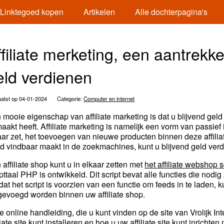
Linktegoed kopen
Artikelen
Alle dochterpagina's
ffiliate merketing, een aantrekke
eld verdienen
atst op 04-01-2024
Categorie:
Computer en internet
 mooie eigenschap van affiliate marketing is dat u blijvend gel
aakt heeft. Affiliate marketing is namelijk een vorm van passie
aar zet, het toevoegen van nieuwe producten binnen deze affiliat
d vindbaar maakt in de zoekmachines, kunt u blijvend geld verd
 affiliate shop kunt u in elkaar zetten met
het affiliate webshop s
ipttaal PHP is ontwikkeld. Dit script bevat alle functies die nodig
at het script is voorzien van een functie om feeds in te laden
gevoegd worden binnen uw affiliate shop.
de online handleiding, die u kunt vinden op de site van Vrolijk I
iliate site kunt installeren en hoe u uw affiliate site kunt inri