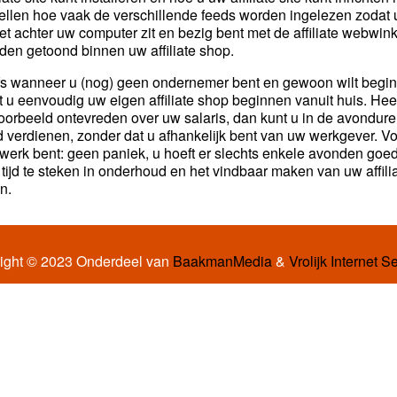
tellen hoe vaak de verschillende feeds worden ingelezen zodat u
iet achter uw computer zit en bezig bent met de affiliate webwi
den getoond binnen uw affiliate shop.
fs wanneer u (nog) geen ondernemer bent en gewoon wilt beginne
t u eenvoudig uw eigen affiliate shop beginnen vanuit huis. Hee
voorbeeld ontevreden over uw salaris, dan kunt u in de avondure
d verdienen, zonder dat u afhankelijk bent van uw werkgever. V
 werk bent: geen paniek, u hoeft er slechts enkele avonden goed 
 tijd te steken in onderhoud en het vindbaar maken van uw affili
n.
ight © 2023 Onderdeel van
BaakmanMedia
&
Vrolijk Internet S