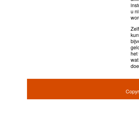
ins
u n
wor
Zel
kun
bij
gel
het
wat
doe
Copyr