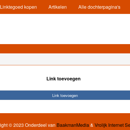
Linktegoed kopen
Artikelen
Alle dochterpagina's
Link toevoegen
Link toevoegen
ight © 2023 Onderdeel van
BaakmanMedia
&
Vrolijk Internet S