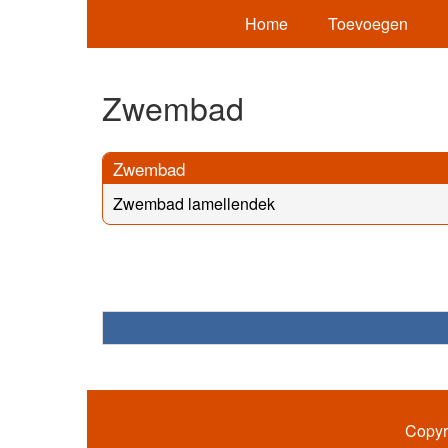
Home
Toevoegen
Zwembad
Zwembad
Zwembad lamellendek
Copyr