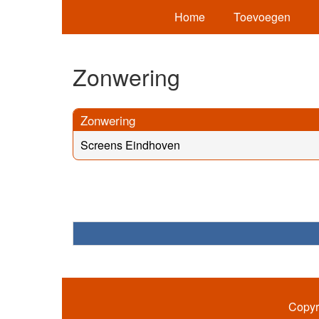
Home
Toevoegen
Zonwering
Zonwering
Screens Eindhoven
Copyr