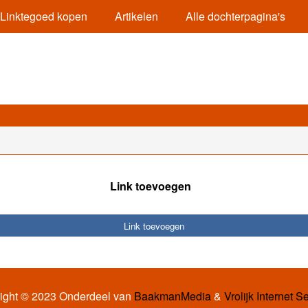
Linktegoed kopen
Artikelen
Alle dochterpagina's
Link toevoegen
Link toevoegen
ight © 2023 Onderdeel van
BaakmanMedia
&
Vrolijk Internet S