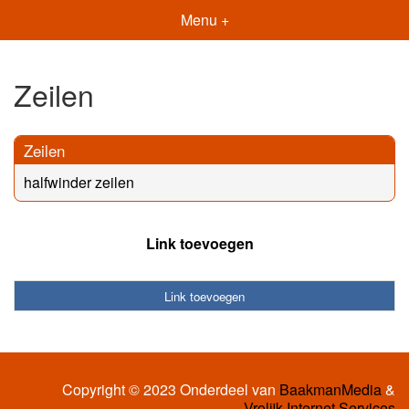
Menu +
Zeilen
Zeilen
halfwinder zeilen
Link toevoegen
Link toevoegen
Copyright © 2023 Onderdeel van
BaakmanMedia
&
Vrolijk Internet Services