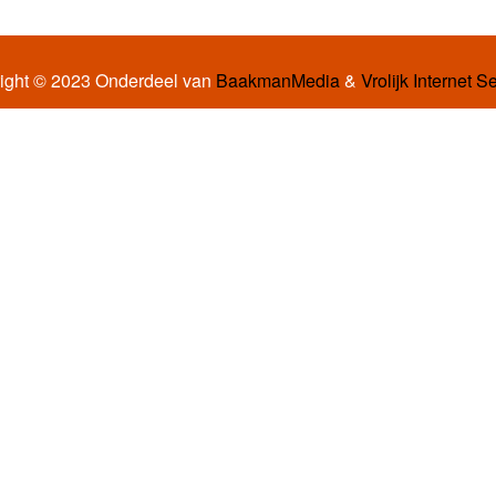
ight © 2023 Onderdeel van
BaakmanMedia
&
Vrolijk Internet S