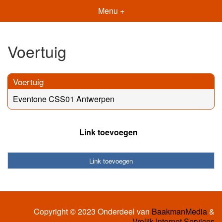
Menu +
Voertuig
Voertuig
Eventone CSS01 Antwerpen
Link toevoegen
Link toevoegen
Copyright © 2023 Onderdeel van
BaakmanMedia
&
Vrolijk Internet Services