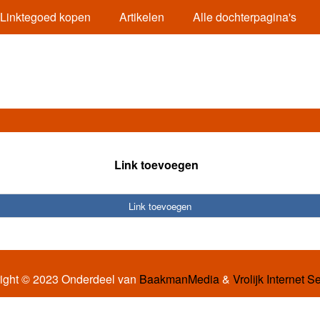
Linktegoed kopen
Artikelen
Alle dochterpagina's
Link toevoegen
Link toevoegen
ight © 2023 Onderdeel van
BaakmanMedia
&
Vrolijk Internet S