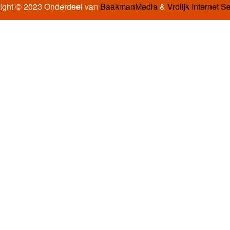
ight © 2023 Onderdeel van
BaakmanMedia
&
Vrolijk Internet S