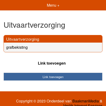
Menu +
Uitvaartverzorging
Uitvaartverzorging
grafbekisting
Link toevoegen
Link toevoegen
Copyright © 2023 Onderdeel van
BaakmanMedia
&
Vrolijk Internet Services