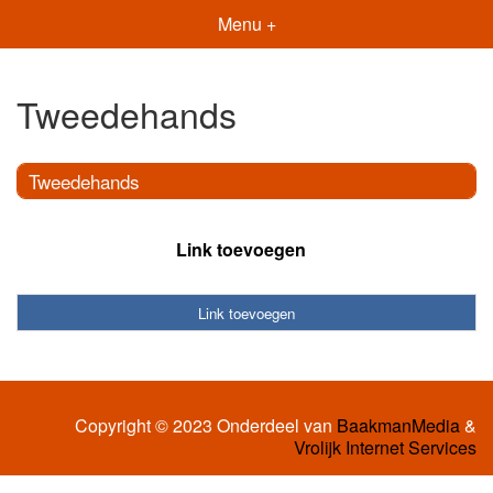
Menu +
Tweedehands
Tweedehands
Link toevoegen
Link toevoegen
Copyright © 2023 Onderdeel van
BaakmanMedia
&
Vrolijk Internet Services