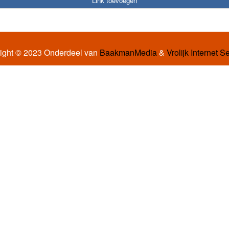
Link toevoegen
ight © 2023 Onderdeel van
BaakmanMedia
&
Vrolijk Internet S