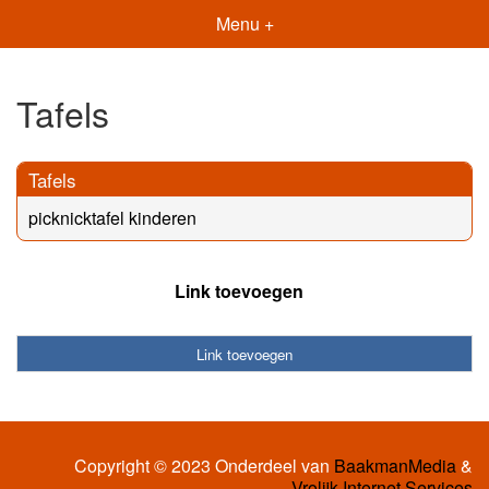
Menu +
Tafels
Tafels
picknicktafel kinderen
Link toevoegen
Link toevoegen
Copyright © 2023 Onderdeel van
BaakmanMedia
&
Vrolijk Internet Services