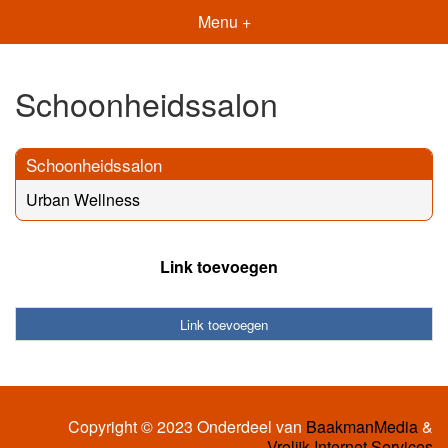
Menu +
Schoonheidssalon
Schoonheidssalon
Urban Wellness
Link toevoegen
Link toevoegen
Copyright © 2023 Onderdeel van
BaakmanMedia
&
Vrolijk Internet Services