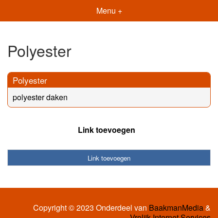
Menu +
Polyester
Polyester
polyester daken
Link toevoegen
Link toevoegen
Copyright © 2023 Onderdeel van
BaakmanMedia
&
Vrolijk Internet Services