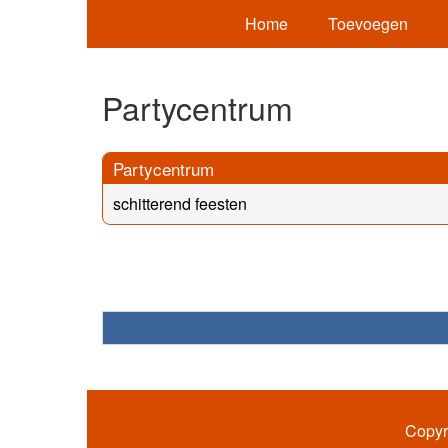
Home
Toevoegen
Partycentrum
Partycentrum
schitterend feesten
Copyr