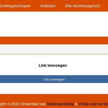
Linktegoed kopen
Artikelen
Alle dochterpagina's
Link toevoegen
Link toevoegen
ight © 2023 Onderdeel van
BaakmanMedia
&
Vrolijk Internet S