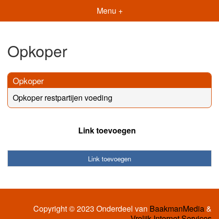
Menu +
Opkoper
Opkoper
Opkoper restpartijen voeding
Link toevoegen
Link toevoegen
Copyright © 2023 Onderdeel van
BaakmanMedia
&
Vrolijk Internet Services