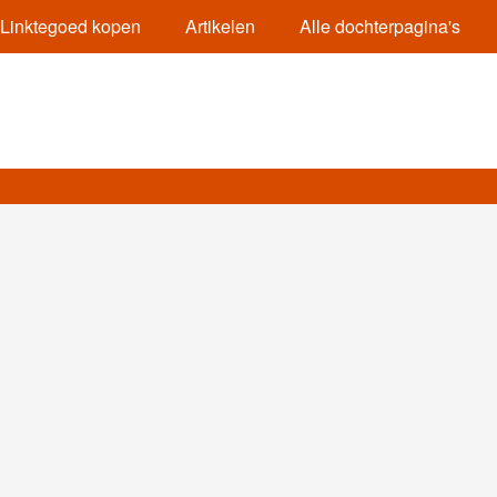
Linktegoed kopen
Artikelen
Alle dochterpagina's