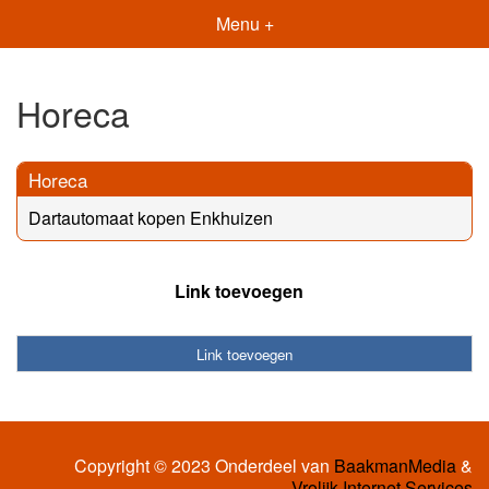
Menu +
Horeca
Horeca
Dartautomaat kopen Enkhuizen
Link toevoegen
Link toevoegen
Copyright © 2023 Onderdeel van
BaakmanMedia
&
Vrolijk Internet Services