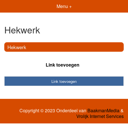
Menu +
Hekwerk
Hekwerk
Link toevoegen
Link toevoegen
Copyright © 2023 Onderdeel van
BaakmanMedia
&
Vrolijk Internet Services