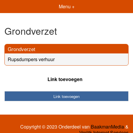
Menu +
Grondverzet
Grondverzet
Rupsdumpers verhuur
Link toevoegen
Link toevoegen
Copyright © 2023 Onderdeel van
BaakmanMedia
&
Vrolijk Internet Services