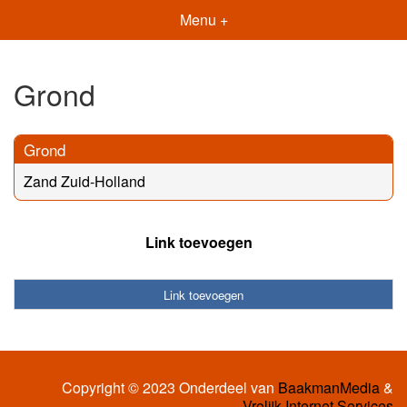
Menu +
Grond
Grond
Zand Zuid-Holland
Link toevoegen
Link toevoegen
Copyright © 2023 Onderdeel van
BaakmanMedia
&
Vrolijk Internet Services