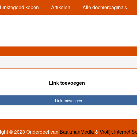
Linktegoed kopen
Artikelen
Alle dochterpagina's
Link toevoegen
Link toevoegen
ight © 2023 Onderdeel van
BaakmanMedia
&
Vrolijk Internet S