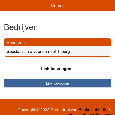
Menu +
Bedrijven
Bedrijven
Specialist in afvoer en riool Tilburg
Link toevoegen
Link toevoegen
Copyright © 2023 Onderdeel van
BaakmanMedia
&
Vrolijk Internet Services