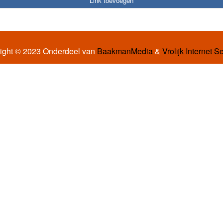
Link toevoegen
ight © 2023 Onderdeel van
BaakmanMedia
&
Vrolijk Internet S