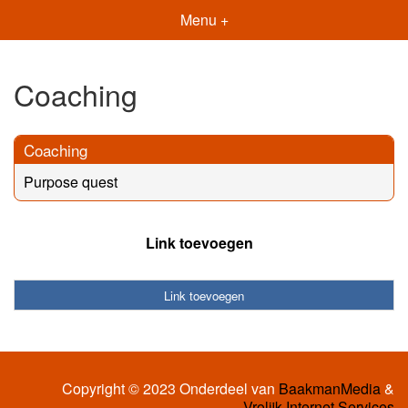
Menu +
Coaching
Coaching
Purpose quest
Link toevoegen
Link toevoegen
Copyright © 2023 Onderdeel van
BaakmanMedia
&
Vrolijk Internet Services